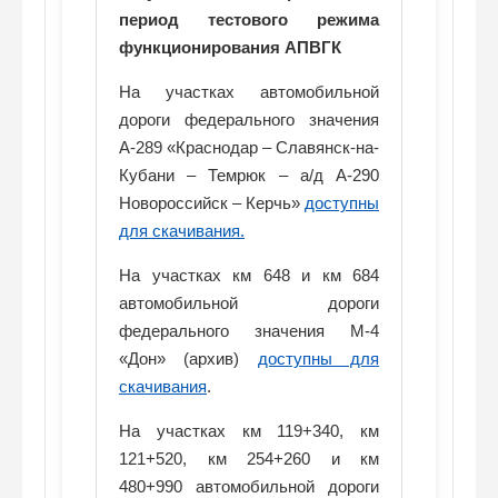
период тестового режима
функционирования АПВГК
На участках автомобильной
дороги федерального значения
А-289 «Краснодар – Славянск-на-
Кубани – Темрюк – а/д А-290
Новороссийск – Керчь»
доступны
для скачивания
.
На участках км 648 и км 684
автомобильной дороги
федерального значения М-4
«Дон» (архив)
доступны для
скачивания
.
На участках км 119+340, км
121+520, км 254+260 и км
480+990 автомобильной дороги