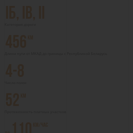
IБ, IВ, II
Категория дороги
456
КМ
Длина пути от МКАД до границы с Республикой Беларусь
4-8
Число полос
52
КМ
Протяженность платных участков
110
КМ/ЧАС