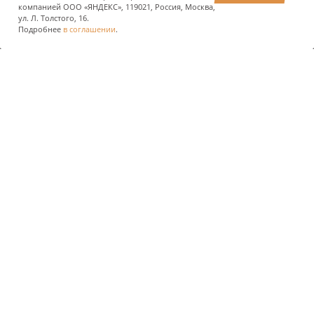
компанией ООО «ЯНДЕКС», 119021, Россия, Москва,
ул. Л. Толстого, 16.
Подробнее
в соглашении
.
Phone of the State company
+7 (495) 727-11-95
Email
INFO@RUSSIANHIGHWAYS.RU
Address
MOSCOW, STRASTNOY BOULEVARD, 9
Information disclosure